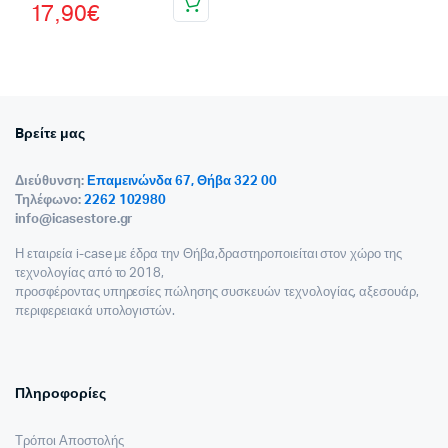
17,90
€
price
τρέχουσα
was:
τιμή
19,90€.
είναι:
17,90€.
Bρείτε μας
Διεύθυνση:
Επαμεινώνδα 67, Θήβα 322 00
Τηλέφωνο:
2262 102980
info@icasestore.gr
Η εταιρεία i-case με έδρα την Θήβα,δραστηροποιείται στον χώρο της
τεχνολογίας από το 2018,
προσφέροντας υπηρεσίες πώλησης συσκευών τεχνολογίας, αξεσουάρ,
περιφερειακά υπολογιστών.
Πληροφορίες
Τρόποι Αποστολής