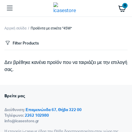
0
Αρχική σελίδα
Προϊόντα με ετικέτα “45W”
Filter Products
Δεν βρέθηκε κανένα προϊόν που να ταιριάζει με την επιλογή
σας.
Bρείτε μας
Διεύθυνση:
Επαμεινώνδα 67, Θήβα 322 00
Τηλέφωνο:
2262 102980
info@icasestore.gr
Η εταιρεία i-case με έδρα την Θήβα,δραστηροποιείται στον χώρο της