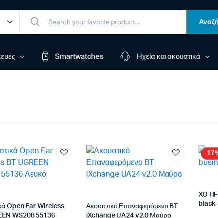
Αναζή
ευές
Smartwatches
Ηχεία και ακουστικά
17
XO HF
black
κά Open Ear Wireless
Ακουστικό Επαναφερόμενο BT
EEN WS208 55136
iXchange UA24 v2.0 Μαύρο