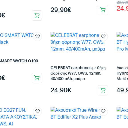
Orig
Η
29,90
24,
29,90
€
pric
τρέ
0
€
was
τιμή
29,
είνα
24,
SMART WATCH O100
CELEBRAT earphones με θήκη
Ακουσ
φόρτισης W77, OWS, 12mm,
Hybri
0
€
40/400mAh, μαύρα
Μπέζ 
24,90
€
49,