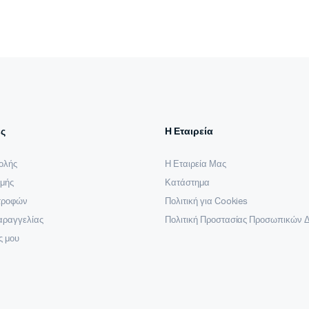
ς
Η Εταιρεία
ολής
Η Εταιρεία Μας
μής
Κατάστημα
στροφών
Πολιτική για Cookies
αραγγελίας
Πολιτική Προστασίας Προσωπικών 
ς μου