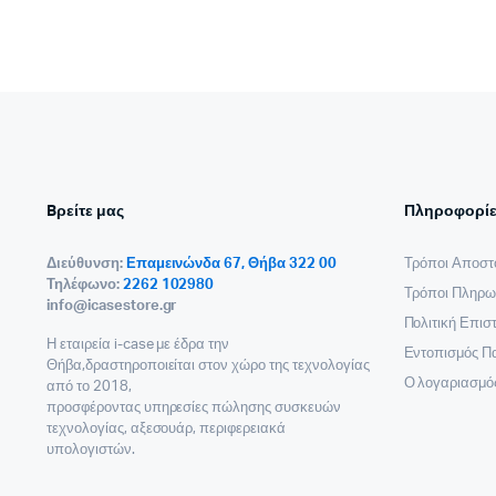
Bρείτε μας
Πληροφορίε
Διεύθυνση:
Επαμεινώνδα 67, Θήβα 322 00
Τρόποι Αποστ
Τηλέφωνο:
2262 102980
Τρόποι Πληρω
info@icasestore.gr
Πολιτική Επι
Η εταιρεία i-case με έδρα την
Εντοπισμός Π
Θήβα,δραστηροποιείται στον χώρο της τεχνολογίας
Ο λογαριασμό
από το 2018,
προσφέροντας υπηρεσίες πώλησης συσκευών
τεχνολογίας, αξεσουάρ, περιφερειακά
υπολογιστών.