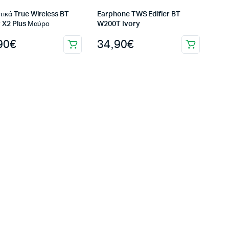
τικά True Wireless BT
Earphone TWS Edifier BT
r X2 Plus Μαύρο
W200T Ivory
90
€
34,90
€