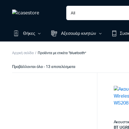
Θήκες
Αξεσουάρ κινητών
Συσκ
Αρχική σελίδα
Προϊόντα με ετικέτα “bluetooth”
Sorted
Προβάλλονται όλα - 13 αποτελέσματα
by
latest
Ακουστι
BT UGR