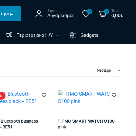
Sign In
Total
0
0
τηση...
Λογαριασμός
0,00
€
Περιφερειακά Η/Υ
Gadgets
%
 Bluetooth business
TITMO SMART WATCH O100
 – BE51
pink