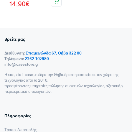
14,90
€
price
τρέχουσα
was:
τιμή
16,90€.
είναι:
14,90€.
Bρείτε μας
Διεύθυνση:
Επαμεινώνδα 67, Θήβα 322 00
Τηλέφωνο:
2262 102980
info@icasestore.gr
Η εταιρεία i-case με έδρα την Θήβα,δραστηροποιείται στον χώρο της
τεχνολογίας από το 2018,
προσφέροντας υπηρεσίες πώλησης συσκευών τεχνολογίας, αξεσουάρ,
περιφερειακά υπολογιστών.
Πληροφορίες
Τρόποι Αποστολής