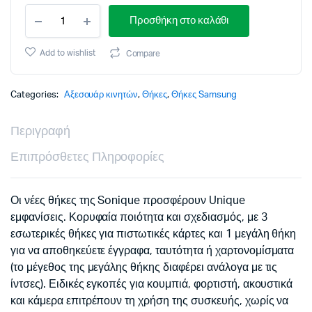
Θήκη
Προσθήκη στο καλάθι
Πορτοφόλι
Vintage
Magnet
Add to wishlist
Compare
Wallet
Sonique
Samsung
Categories:
Αξεσουάρ κινητών
,
Θήκες
,
Θήκες Samsung
Galaxy
S25
Περιγραφή
Ultra
Μαύρο
Επιπρόσθετες Πληροφορίες
quantity
Οι νέες θήκες της Sonique προσφέρουν Unique
εμφανίσεις. Κορυφαία ποιότητα και σχεδιασμός, με 3
εσωτερικές θήκες για πιστωτικές κάρτες και 1 μεγάλη θήκη
για να αποθηκεύετε έγγραφα, ταυτότητα ή χαρτονομίσματα
(το μέγεθος της μεγάλης θήκης διαφέρει ανάλογα με τις
ίντσες). Ειδικές εγκοπές για κουμπιά, φορτιστή, ακουστικά
και κάμερα επιτρέπουν τη χρήση της συσκευής, χωρίς να