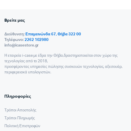
Bρείτε μας
Διεύθυνση:
Επαμεινώνδα 67, Θήβα 322 00
Τηλέφωνο:
2262 102980
info@icasestore.gr
Η εταιρεία i-case με έδρα την Θήβα,δραστηροποιείται στον χώρο της
τεχνολογίας από το 2018,
προσφέροντας υπηρεσίες πώλησης συσκευών τεχνολογίας, αξεσουάρ,
περιφερειακά υπολογιστών.
Πληροφορίες
Τρόποι Αποστολής
Τρόποι Πληρωμής
Πολιτική Επιστροφών