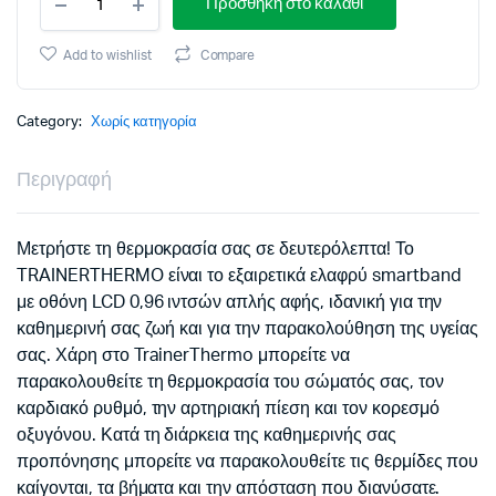
Προσθήκη στο καλάθι
TRAINER
SMART
BAND
Add to wishlist
Compare
THERMO
black
quantity
Category:
Χωρίς κατηγορία
Περιγραφή
Μετρήστε τη θερμοκρασία σας σε δευτερόλεπτα! Το
TRAINERTHERMO είναι το εξαιρετικά ελαφρύ smartband
με οθόνη LCD 0,96 ιντσών απλής αφής, ιδανική για την
καθημερινή σας ζωή και για την παρακολούθηση της υγείας
σας. Χάρη στο TrainerThermo μπορείτε να
παρακολουθείτε τη θερμοκρασία του σώματός σας, τον
καρδιακό ρυθμό, την αρτηριακή πίεση και τον κορεσμό
οξυγόνου. Κατά τη διάρκεια της καθημερινής σας
προπόνησης μπορείτε να παρακολουθείτε τις θερμίδες που
καίγονται, τα βήματα και την απόσταση που διανύσατε.