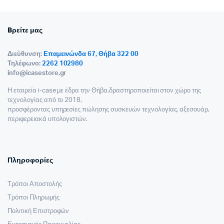
Bρείτε μας
Διεύθυνση:
Επαμεινώνδα 67, Θήβα 322 00
Τηλέφωνο:
2262 102980
info@icasestore.gr
Η εταιρεία i-case με έδρα την Θήβα,δραστηροποιείται στον χώρο της
τεχνολογίας από το 2018,
προσφέροντας υπηρεσίες πώλησης συσκευών τεχνολογίας, αξεσουάρ,
περιφερειακά υπολογιστών.
Πληροφορίες
Τρόποι Αποστολής
Τρόποι Πληρωμής
Πολιτική Επιστροφών