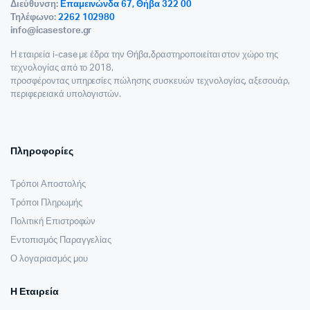
Διεύθυνση:
Επαμεινώνδα 67, Θήβα 322 00
Τηλέφωνο:
2262 102980
info@icasestore.gr
Η εταιρεία i-case με έδρα την Θήβα,δραστηροποιείται στον χώρο της
τεχνολογίας από το 2018,
προσφέροντας υπηρεσίες πώλησης συσκευών τεχνολογίας, αξεσουάρ,
περιφερειακά υπολογιστών.
Πληροφορίες
Τρόποι Αποστολής
Τρόποι Πληρωμής
Πολιτική Επιστροφών
Εντοπισμός Παραγγελίας
Ο λογαριασμός μου
Η Εταιρεία