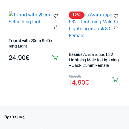
was:
τιμή
19,90€.
είναι:
12%
14,90€.
Tripod with 20cm Selfie
Ring Light
Baseus Αντάπτορας L32 –
24,90
€
Lightning Male to Lightning
+ Jack 3,5mm Female
Original
Η
16,90
€
14,90
€
price
τρέχουσα
was:
τιμή
16,90€.
είναι:
14,90€.
Bρείτε μας