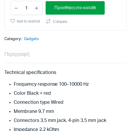
DEFENDER
Προσθήκη στο καλάθι
FORTE
GMC
300
Add to wishlist
Compare
WIRED
MICROPHONE
FOR
Category:
Gadgets
PC
3.5m
Περιγραφή
quantity
Technical specifications
Frequency response 100–10000 Hz
Color Black + red
Connection type Wired
Membrane 9,7 mm
Connectors 3.5 mm jack, 4-pin 3.5 mm jack
Impedance 2.2 kOhm