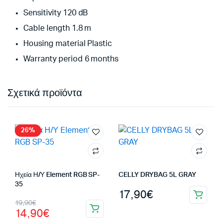
Sensitivity 120 dB
Cable length 1.8 m
Housing material Plastic
Warranty period 6 months
Σχετικά προϊόντα
26%
Ηχεία Η/Υ Element RGB SP-
CELLY DRYBAG 5L GRAY
35
17,90
€
Original
Η
19,90
€
14,90
€
price
τρέχουσα