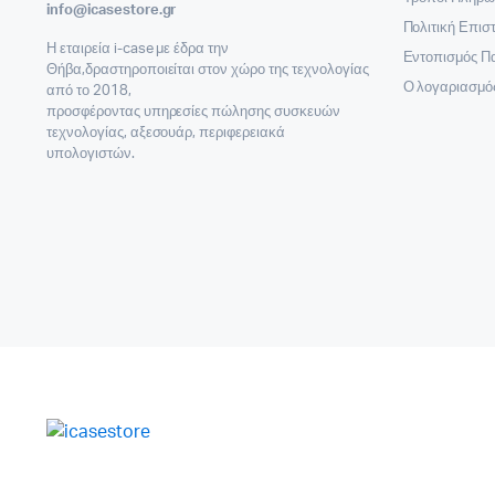
info@icasestore.gr
Πολιτική Επι
Η εταιρεία i-case με έδρα την
Εντοπισμός Π
Θήβα,δραστηροποιείται στον χώρο της τεχνολογίας
Ο λογαριασμό
από το 2018,
προσφέροντας υπηρεσίες πώλησης συσκευών
τεχνολογίας, αξεσουάρ, περιφερειακά
υπολογιστών.