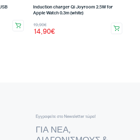
 USB
Induction charger Qi Joyroom 2.5W for
Apple Watch 0.3m (white)
Original
Η
19,90
€
14,90
€
price
τρέχουσα
was:
τιμή
19,90€.
είναι:
14,90€.
Εγγραφείτε στο Newsletter τώρα!
ΓΙΑ ΝΕΑ,