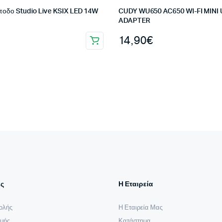
ποδο Studio Live KSIX LED 14W
CUDY WU650 AC650 WI-FI MINI
ADAPTER
14,90
€
ς
Η Εταιρεία
ολής
Η Εταιρεία Μας
μής
Κατάστημα