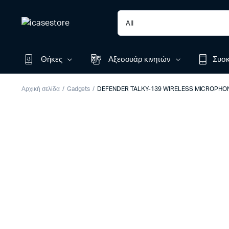
Θήκες
Αξεσουάρ κινητών
Συσκ
Αρχική σελίδα
Gadgets
DEFENDER TALKY-139 WIRELESS MICROPHON