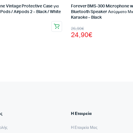
one Vintage Protective Case για
Forever BMS-300 Microphone w
rPods / Airpods 2 – Black / White
Bluetooth Speaker Ασύρματο Μ
Karaoke – Black
l
Original
Η
26,90
€
σα
24,90
€
price
τρέχουσα
was:
τιμή
.
26,90€.
είναι:
24,90€.
ς
Η Εταιρεία
ολής
Η Εταιρεία Μας