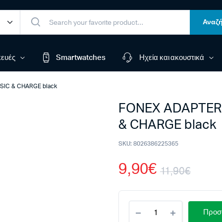
Αναζή
ευές
Smartwatches
Ηχεία και ακουστικά
IC & CHARGE black
FONEX ADAPTER
& CHARGE black
SKU:
8026386225365
9,90
€
11,90
€
Orig
Η
FONEX
pric
τρέχ
Προσθ
ADAPTER