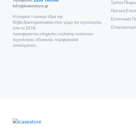
Τηλέφωνο:
2262 102980
Τρόποι Πληρω
info@icasestore.gr
Πολιτική Επι
Η εταιρεία i-case με έδρα την
Εντοπισμός Π
Θήβα,δραστηροποιείται στον χώρο της τεχνολογίας
Ο λογαριασμό
από το 2018,
προσφέροντας υπηρεσίες πώλησης συσκευών
τεχνολογίας, αξεσουάρ, περιφερειακά
υπολογιστών.