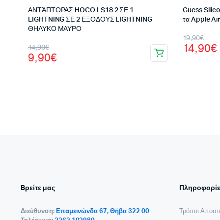
ΑΝΤΆΠΤΟΡΑΣ HOCO LS18 2 ΣΕ 1
Guess Silic
LIGHTNING ΣΕ 2 ΕΞΟΔΟΥΣ LIGHTNING
τα Apple Ai
ΘΗΛΥΚΟ ΜΑΥΡΟ
Origina
Η
19,90
€
Original
Η
14,90
€
14,90
€
price
τρέχου
9,90
€
price
τρέχουσα
was:
τιμή
was:
τιμή
19,90€
είναι:
14,90€.
είναι:
14,90€.
9,90€.
Bρείτε μας
Πληροφορίε
Διεύθυνση:
Επαμεινώνδα 67, Θήβα 322 00
Τρόποι Αποστ