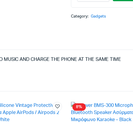
DUAL
was:
τιμή
LIGHTNING
METAL
Category:
Gadgets
11,9
είναι
MUSIC
&
CHARGE
9,90
black
quantity
TO MUSIC AND CHARGE THE PHONE AT THE SAME TIME
8%