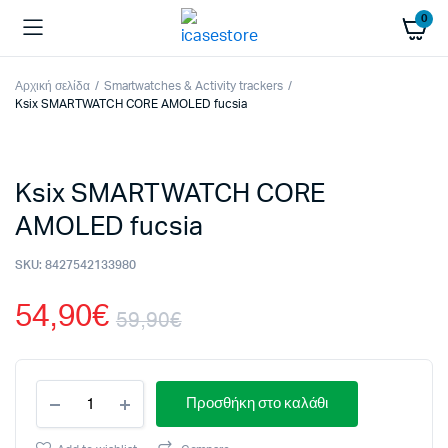
0
Αρχική σελίδα
Smartwatches & Activity trackers
Ksix SMARTWATCH CORE AMOLED fucsia
Ksix SMARTWATCH CORE
AMOLED fucsia
SKU:
8427542133980
54,90
€
59,90
€
Original
Η
Ksix
price
τρέχουσα
Προσθήκη στο καλάθι
SMARTWATCH
CORE
AMOLED