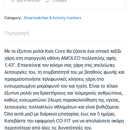
was:
τιμή
Add to wishlist
Compare
fucsia
59,90€.
είναι:
quantity
Category:
Smartwatches & Activity trackers
54,90€.
Περιγραφή
Με το έξυπνο ρολόι Ksix Core θα ζήσετε ένα οπτικό ταξίδι
χάρη στη στρογγυλή οθόνη AMOLED πολλαπλής αφής
1,43″. Επεκτείνετε τον κόσμο σας χάρη στις ατελείωτες
λειτουργίες του, τη συμβατότητά του με βοηθούς φωνής και
πραγματοποιήστε τηλεφωνικές κλήσεις χάρη στο
ενσωματωμένο μικρόφωνό του και ηχείο. Είναι το τέλειο
έξυπνο ρολόι για δραστήριους και τολμηρούς ανθρώπους,
καθώς ενσωματώνει 24ωρη παρακολούθηση της υγείας,
λειτουργίες πολλαπλών αθλημάτων και είναι βυθιζόμενο.
Όλα αυτά μαζί με διάρκεια μπαταρίας έως και 5 ημέρες.
Κατεβάστε την εφαρμογή CO-FIT για να απολαύσετε ακόμη
περισσότερο από όλες τις δυνατότητές του.