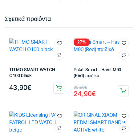
Σχετικά προϊόντα
27%
TITMO SMART WATCH
Ρολόι Smart – Havit M90
O100 black
(Red) παιδικό
Original
Η
43,90
€
33,90
€
24,90
€
price
τρέχουσα
was:
τιμή
33,90€.
είναι:
24,90€.