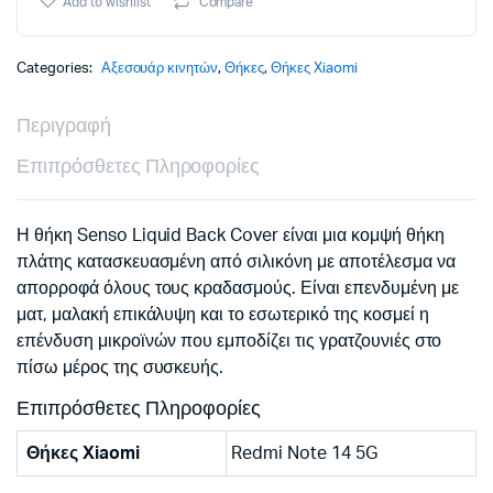
Add to wishlist
Compare
14
5G
black
Categories:
Αξεσουάρ κινητών
,
Θήκες
,
Θήκες Xiaomi
backcover
quantity
Περιγραφή
Επιπρόσθετες Πληροφορίες
Η θήκη Senso Liquid Back Cover είναι μια κομψή θήκη
πλάτης κατασκευασμένη από σιλικόνη με αποτέλεσμα να
απορροφά όλους τους κραδασμούς. Είναι επενδυμένη με
ματ, μαλακή επικάλυψη και το εσωτερικό της κοσμεί η
επένδυση μικροϊνών που εμποδίζει τις γρατζουνιές στο
πίσω μέρος της συσκευής.
Επιπρόσθετες Πληροφορίες
Θήκες Xiaomi
Redmi Note 14 5G