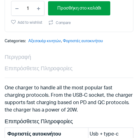
MAXLIFE
Προσθήκη στο καλάθι
CAR
CHARGER
MXCC-
Add to wishlist
Compare
04
QC3.0
PD
Categories:
Αξεσουάρ κινητών
,
Φορτιστές αυτοκινήτου
+
1
Περιγραφή
PORT
20W
Επιπρόσθετες Πληροφορίες
black
quantity
One charger to handle all the most popular fast
charging protocols. From the USB-C socket, the charger
supports fast charging based on PD and QC protocols.
the charger has a power of 20W.
Επιπρόσθετες Πληροφορίες
Φορτιστές αυτοκινήτου
Usb + type-c