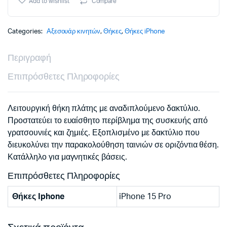
Add to wishlist
Compare
PRO
violet
backcover
Categories:
Αξεσουάρ κινητών
,
Θήκες
,
Θήκες iPhone
quantity
Περιγραφή
Επιπρόσθετες Πληροφορίες
Λειτουργική θήκη πλάτης με αναδιπλούμενο δακτύλιο.
Προστατεύει το ευαίσθητο περίβλημα της συσκευής από
γρατσουνιές και ζημιές. Εξοπλισμένο με δακτύλιο που
διευκολύνει την παρακολούθηση ταινιών σε οριζόντια θέση.
Κατάλληλο για μαγνητικές βάσεις.
Επιπρόσθετες Πληροφορίες
Θήκες Iphone
iPhone 15 Pro