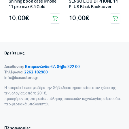
Shining book case iPhone
SENSO LIQUID IPHONE 14
11 pro max 6.5 Gold
PLUS Black Backcover
10,00
€
10,00
€
Bρείτε μας
Διεύθυνση:
Επαμεινώνδα 67, Θήβα 322 00
Τηλέφωνο:
2262 102980
info@icasestore.gr
Η εταιρεία i-case με έδρα την Θήβα,δραστηροποιείται στον χώρο της
τεχνολογίας από το 2018,
προσφέροντας υπηρεσίες πώλησης συσκευών τεχνολογίας, αξεσουάρ,
περιφερειακά υπολογιστών.
Πληροφορίες