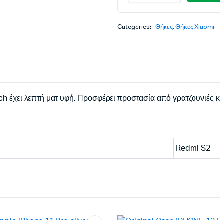
TOUCH
was
τιμή
XIAOMI
REDMI
Categories:
Θήκες
,
Θήκες Xiaomi
10,9
είναι
S2
black
backcover
6,90
quantity
h έχει λεπτή ματ υφή. Προσφέρει προστασία από γρατζουνιές κ
Redmi S2