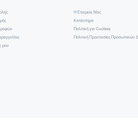
ολής
Η Εταιρεία Μας
μής
Κατάστημα
στροφών
Πολιτική για Cookies
αραγγελίας
Πολιτική Προστασίας Προσωπικών 
ς μου