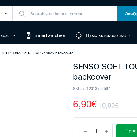
Αναζή
ευές
Smartwatches
Ηχεία και ακουστικά
TOUCH XIAOMI REDMI S2 black backcover
SENSO SOFT TOU
backcover
SKU:
5212013552567
6,90
€
10,90
€
Orig
Η
SENSO
pric
τρέ
Προσθ
SOFT