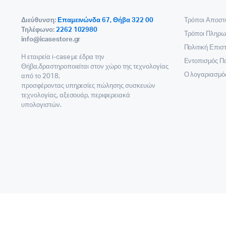
Διεύθυνση:
Επαμεινώνδα 67, Θήβα 322 00
Τρόποι Αποστ
Τηλέφωνο:
2262 102980
Τρόποι Πληρω
info@icasestore.gr
Πολιτική Επι
Η εταιρεία i-case με έδρα την
Εντοπισμός Π
Θήβα,δραστηροποιείται στον χώρο της τεχνολογίας
Ο λογαριασμό
από το 2018,
προσφέροντας υπηρεσίες πώλησης συσκευών
τεχνολογίας, αξεσουάρ, περιφερειακά
υπολογιστών.