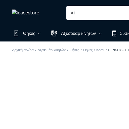
Θήκες
Αξεσουάρ κινητών
Συσκ
Αρχική σελίδα
Αξεσουάρ κινητών
Θήκες
Θήκες Xiaomi
SENSO SOFT 