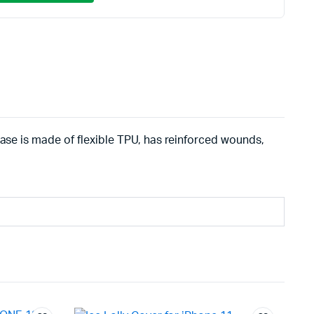
:
ή
90€.
ι:
90€.
case is made of flexible TPU, has reinforced wounds,