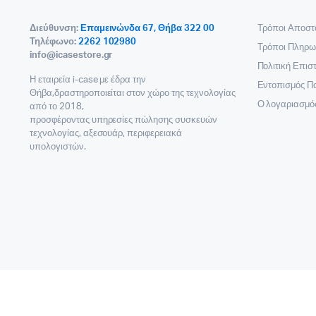
Διεύθυνση:
Επαμεινώνδα 67, Θήβα 322 00
Τρόποι Αποστ
Τηλέφωνο:
2262 102980
Τρόποι Πληρω
info@icasestore.gr
Πολιτική Επι
Η εταιρεία i-case με έδρα την
Εντοπισμός Π
Θήβα,δραστηροποιείται στον χώρο της τεχνολογίας
Ο λογαριασμό
από το 2018,
προσφέροντας υπηρεσίες πώλησης συσκευών
τεχνολογίας, αξεσουάρ, περιφερειακά
υπολογιστών.