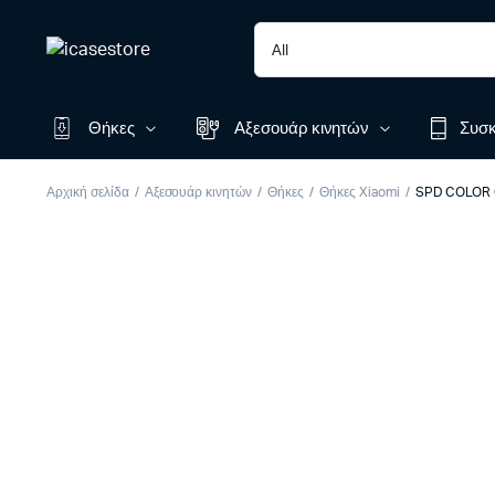
Θήκες
Αξεσουάρ κινητών
Συσκ
Αρχική σελίδα
Αξεσουάρ κινητών
Θήκες
Θήκες Xiaomi
SPD COLOR C