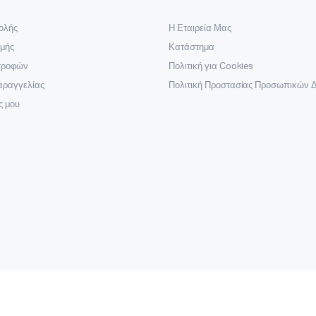
ολής
Η Εταιρεία Μας
μής
Κατάστημα
στροφών
Πολιτική για Cookies
αραγγελίας
Πολιτική Προστασίας Προσωπικών 
ς μου