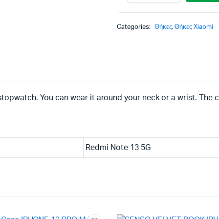
CORD
was
τιμ
XIAOMI
REDMI
Categories:
Θήκες
,
Θήκες Xiaomi
13,
είνα
NOTE
13
5G
12,
purple
backcover
quantity
stopwatch. You can wear it around your neck or a wrist. The 
Redmi Note 13 5G