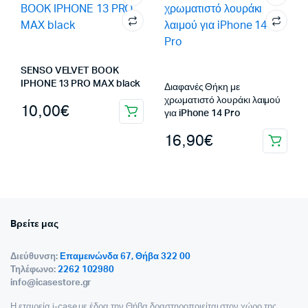
SENSO VELVET BOOK
IPHONE 13 PRO MAX black
Διαφανές Θήκη με
χρωματιστό λουράκι λαιμού
10,00
€
για iPhone 14 Pro
16,90
€
Bρείτε μας
Διεύθυνση:
Επαμεινώνδα 67, Θήβα 322 00
Τηλέφωνο:
2262 102980
info@icasestore.gr
Η εταιρεία i-case με έδρα την Θήβα,δραστηροποιείται στον χώρο της