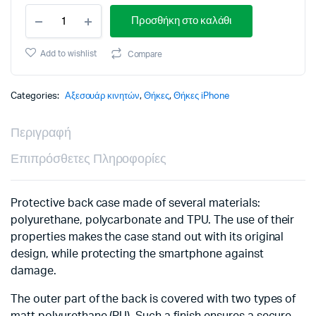
SPD
Προσθήκη στο καλάθι
SENSO
NOBLE
CASE
Add to wishlist
Compare
XIAOMI
REDMI
15C
Categories:
Αξεσουάρ κινητών
,
Θήκες
,
Θήκες iPhone
5G
blue
Περιγραφή
SPECIAL
EDITION
Επιπρόσθετες Πληροφορίες
backcover
quantity
Protective back case made of several materials:
polyurethane, polycarbonate and TPU. The use of their
properties makes the case stand out with its original
design, while protecting the smartphone against
damage.
The outer part of the back is covered with two types of