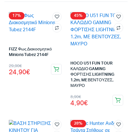
17%
45%
FIZZ Φως Διακοσμητικό
Minions Tubez 2144F
Original
Η
HOCO U51 FUN TOUR
29,90
€
ΚΑΛΩΔΙΟ GAMING
24,90
€
price
τρέχουσα
ΦΟΡΤΙΣΗΣ LIGHTNING
1.2m, ME ΒΕΝΤΟΥΖΕΣ,
was:
τιμή
ΜΑΥΡΟ
29,90€.
είναι:
Original
Η
8,90
€
4,90
€
24,90€.
price
τρέχουσα
was:
τιμή
8,90€.
είναι:
28%