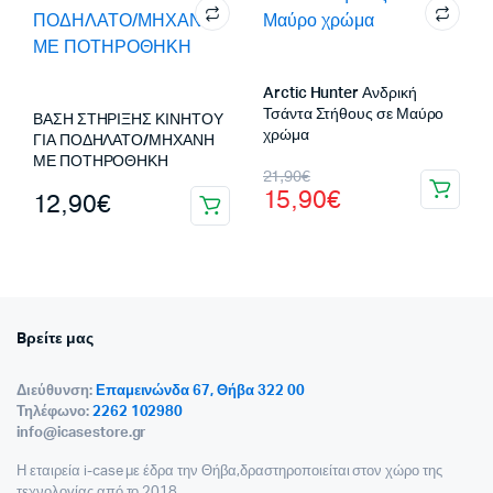
4,90€.
Arctic Hunter Ανδρική
Τσάντα Στήθους σε Μαύρο
ΒΑΣΗ ΣΤΗΡΙΞΗΣ ΚΙΝΗΤΟΥ
χρώμα
ΓΙΑ ΠΟΔΗΛΑΤΟ/ΜΗΧΑΝΗ
ΜΕ ΠΟΤΗΡΟΘΗΚΗ
Original
Η
21,90
€
15,90
€
12,90
€
price
τρέχουσα
was:
τιμή
21,90€.
είναι:
15,90€.
Bρείτε μας
Διεύθυνση:
Επαμεινώνδα 67, Θήβα 322 00
Τηλέφωνο:
2262 102980
info@icasestore.gr
Η εταιρεία i-case με έδρα την Θήβα,δραστηροποιείται στον χώρο της
τεχνολογίας από το 2018,