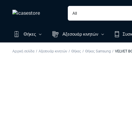
Θήκες
Αξεσουάρ κινητών
Συσκ
Αρχική σελίδα
Αξεσουάρ κινητών
Θήκες
Θήκες Samsung
VELVET B