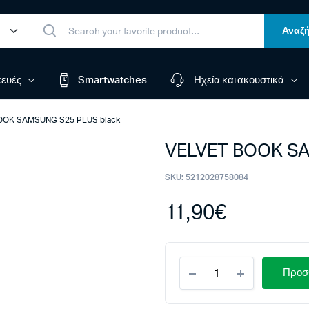
Αναζή
ευές
Smartwatches
Ηχεία και ακουστικά
OOK SAMSUNG S25 PLUS black
VELVET BOOK SA
SKU:
5212028758084
11,90
€
VELVET
Προσθ
BOOK
SAMSUNG
S25