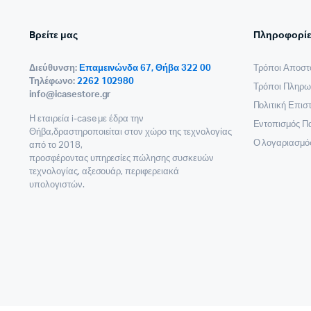
Bρείτε μας
Πληροφορίε
Διεύθυνση:
Επαμεινώνδα 67, Θήβα 322 00
Τρόποι Αποστ
Τηλέφωνο:
2262 102980
Τρόποι Πληρω
info@icasestore.gr
Πολιτική Επι
Η εταιρεία i-case με έδρα την
Εντοπισμός Π
Θήβα,δραστηροποιείται στον χώρο της τεχνολογίας
Ο λογαριασμό
από το 2018,
προσφέροντας υπηρεσίες πώλησης συσκευών
τεχνολογίας, αξεσουάρ, περιφερειακά
υπολογιστών.