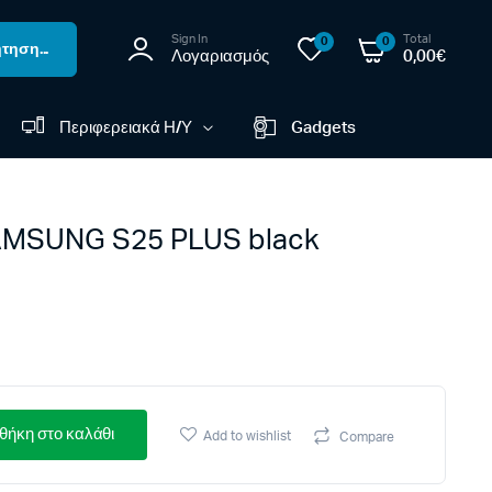
Sign In
Total
0
0
τηση...
Λογαριασμός
0,00
€
Περιφερειακά Η/Υ
Gadgets
MSUNG S25 PLUS black
ήκη στο καλάθι
Add to wishlist
Compare