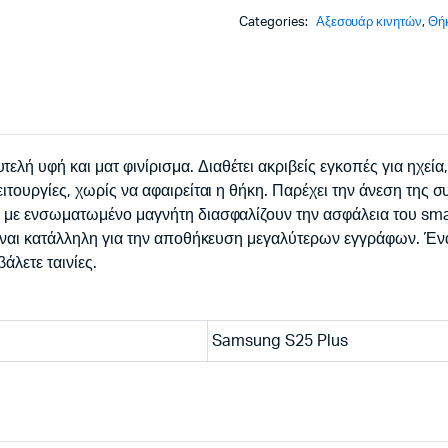
PLUS
Categories:
Αξεσουάρ κινητών
,
Θή
black
quantity
 υφή και ματ φινίρισμα. Διαθέτει ακριβείς εγκοπές για ηχεία,
τουργίες, χωρίς να αφαιρείται η θήκη. Παρέχει την άνεση της συ
ς με ενσωματωμένο μαγνήτη διασφαλίζουν την ασφάλεια του smar
είναι κατάλληλη για την αποθήκευση μεγαλύτερων εγγράφων. Έν
άλετε ταινίες.
Samsung S25 Plus