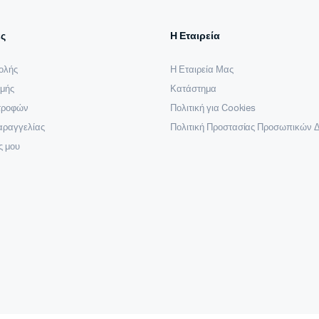
ς
Η Εταιρεία
ολής
Η Εταιρεία Μας
μής
Κατάστημα
στροφών
Πολιτική για Cookies
αραγγελίας
Πολιτική Προστασίας Προσωπικών 
ς μου