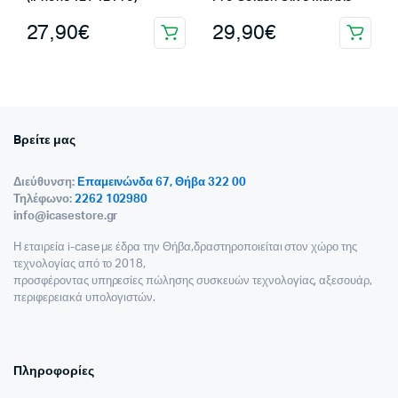
27,90
€
29,90
€
Bρείτε μας
Διεύθυνση:
Επαμεινώνδα 67, Θήβα 322 00
Τηλέφωνο:
2262 102980
info@icasestore.gr
Η εταιρεία i-case με έδρα την Θήβα,δραστηροποιείται στον χώρο της
τεχνολογίας από το 2018,
προσφέροντας υπηρεσίες πώλησης συσκευών τεχνολογίας, αξεσουάρ,
περιφερειακά υπολογιστών.
Πληροφορίες