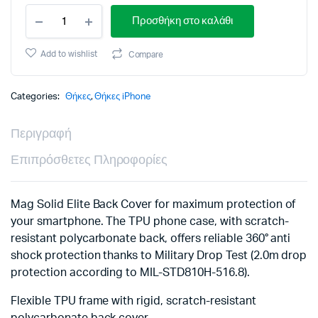
VIVANCO
Προσθήκη στο καλάθι
MAG
SOLID
ELITE
Add to wishlist
Compare
COVER
IPHONE
14
Categories:
Θήκες
,
Θήκες iPhone
PRO
semi-
Περιγραφή
transparent
black
Επιπρόσθετες Πληροφορίες
backcover
quantity
Mag Solid Elite Back Cover for maximum protection of
your smartphone. The TPU phone case, with scratch-
resistant polycarbonate back, offers reliable 360° anti
shock protection thanks to Military Drop Test (2.0m drop
protection according to MIL-STD810H-516.8).
Flexible TPU frame with rigid, scratch-resistant