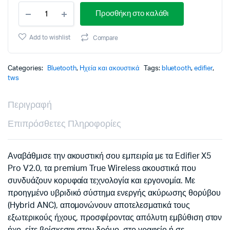
Ακουστικά
Προσθήκη στο καλάθι
True
Wireless
BT
Add to wishlist
Compare
Hybrid
ANC
Edifier
Categories:
Bluetooth
,
Ηχεία και ακουστικά
Tags:
bluetooth
,
edifier
,
X5
tws
Pro
Μαύρο
Περιγραφή
v2.0
quantity
Επιπρόσθετες Πληροφορίες
Αναβάθμισε την ακουστική σου εμπειρία με τα Edifier X5
Pro V2.0, τα premium True Wireless ακουστικά που
συνδυάζουν κορυφαία τεχνολογία και εργονομία. Με
προηγμένο υβριδικό σύστημα ενεργής ακύρωσης θορύβου
(Hybrid ANC), απομονώνουν αποτελεσματικά τους
εξωτερικούς ήχους, προσφέροντας απόλυτη εμβύθιση στον