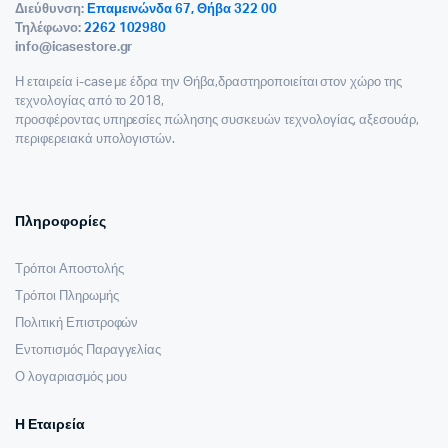
Διεύθυνση:
Επαμεινώνδα 67, Θήβα 322 00
Τηλέφωνο:
2262 102980
info@icasestore.gr
Η εταιρεία i-case με έδρα την Θήβα,δραστηροποιείται στον χώρο της
τεχνολογίας από το 2018,
προσφέροντας υπηρεσίες πώλησης συσκευών τεχνολογίας, αξεσουάρ,
περιφερειακά υπολογιστών.
Πληροφορίες
Τρόποι Αποστολής
Τρόποι Πληρωμής
Πολιτική Επιστροφών
Εντοπισμός Παραγγελίας
Ο λογαριασμός μου
Η Εταιρεία