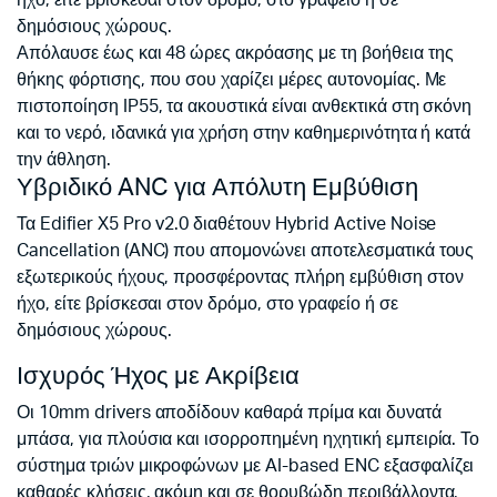
ήχο, είτε βρίσκεσαι στον δρόμο, στο γραφείο ή σε
δημόσιους χώρους.
Απόλαυσε έως και 48 ώρες ακρόασης με τη βοήθεια της
θήκης φόρτισης, που σου χαρίζει μέρες αυτονομίας. Με
πιστοποίηση IP55, τα ακουστικά είναι ανθεκτικά στη σκόνη
και το νερό, ιδανικά για χρήση στην καθημερινότητα ή κατά
την άθληση.
Υβριδικό ANC για Απόλυτη Εμβύθιση
Τα Edifier X5 Pro v2.0 διαθέτουν Hybrid Active Noise
Cancellation (ANC) που απομονώνει αποτελεσματικά τους
εξωτερικούς ήχους, προσφέροντας πλήρη εμβύθιση στον
ήχο, είτε βρίσκεσαι στον δρόμο, στο γραφείο ή σε
δημόσιους χώρους.
Ισχυρός Ήχος με Ακρίβεια
Οι 10mm drivers αποδίδουν καθαρά πρίμα και δυνατά
μπάσα, για πλούσια και ισορροπημένη ηχητική εμπειρία. Το
σύστημα τριών μικροφώνων με AI-based ENC εξασφαλίζει
καθαρές κλήσεις, ακόμη και σε θορυβώδη περιβάλλοντα,