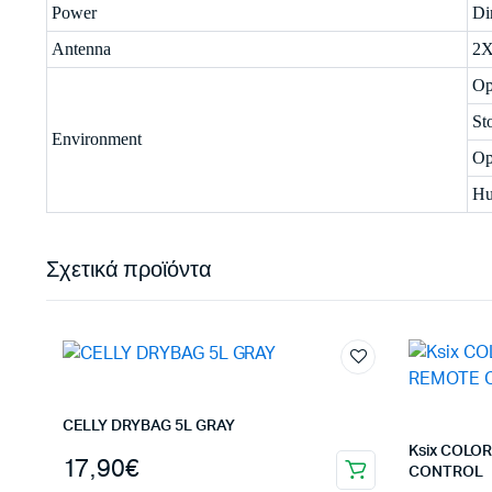
Power
Di
Antenna
2X
Op
St
Environment
Op
Hu
Σχετικά προϊόντα
CELLY DRYBAG 5L GRAY
Ksix COLO
17,90
€
CONTROL