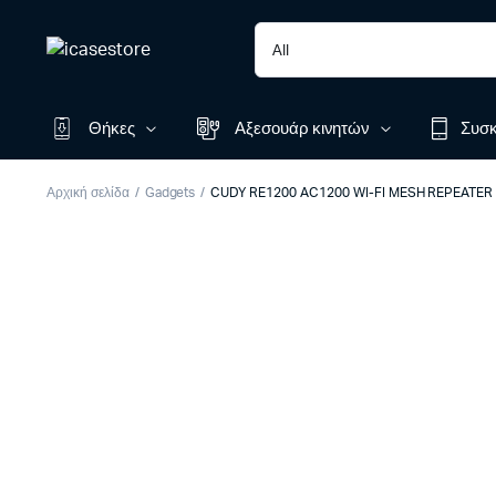
Θήκες
Αξεσουάρ κινητών
Συσκ
Αρχική σελίδα
Gadgets
CUDY RE1200 AC1200 WI-FI MESH REPEATER