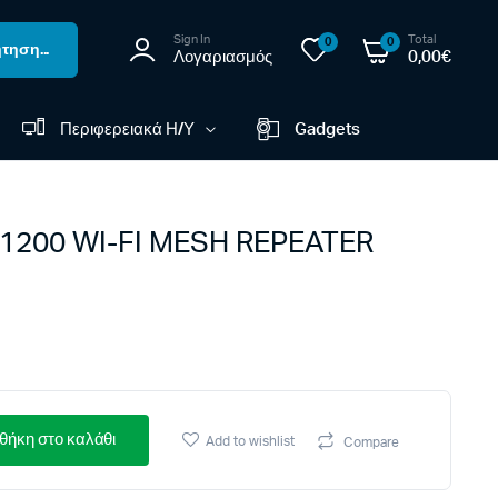
Sign In
Total
0
0
τηση...
Λογαριασμός
0,00
€
Περιφερειακά Η/Υ
Gadgets
1200 WI-FI MESH REPEATER
ήκη στο καλάθι
Add to wishlist
Compare