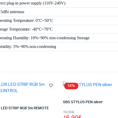
rect plug-in power supply (110V-240V)
5dBi antennas
erating Temperature: 0°C~50°C
orage Temperature: -40°C~70°C
erating Humidity: 10%~90% non-condensing Storage
midity: 5%~90% non-condensing
16%
SBS STYLUS PEN silver
R LED STRIP RGB 5m REMOTE
Original
Η
19,90
€
16,90
€