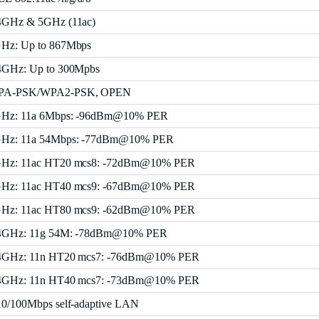
4GHz & 5GHz (11ac)
Hz: Up to 867Mbps
4GHz: Up to 300Mpbs
PA-PSK/WPA2-PSK, OPEN
Hz: 11a 6Mbps: -96dBm@10% PER
Hz: 11a 54Mbps: -77dBm@10% PER
Hz: 11ac HT20 mcs8: -72dBm@10% PER
Hz: 11ac HT40 mcs9: -67dBm@10% PER
Hz: 11ac HT80 mcs9: -62dBm@10% PER
4GHz: 11g 54M: -78dBm@10% PER
4GHz: 11n HT20 mcs7: -76dBm@10% PER
4GHz: 11n HT40 mcs7: -73dBm@10% PER
10/100Mbps self-adaptive LAN