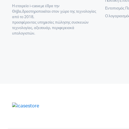
Πολιτική Επι
Η εταιρεία i-case με έδρα την
Εντοπισμός Π
Θήβα,δραστηροποιείται στον χώρο της τεχνολογίας
Ο λογαριασμό
από το 2018,
προσφέροντας υπηρεσίες πώλησης συσκευών
τεχνολογίας, αξεσουάρ, περιφερειακά
υπολογιστών.