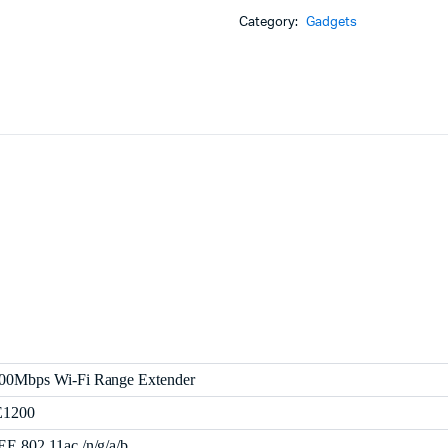
FI
Category:
Gadgets
MESH
REPEATER
quantity
00Mbps Wi-Fi Range Extender
1200
EE 802.11ac /n/g/a/b