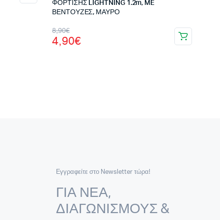
ΦΟΡΤΙΣΗΣ LIGHTNING 1.2m, ME
ΒΕΝΤΟΥΖΕΣ, ΜΑΥΡΟ
Original
Η
8,90
€
4,90
€
price
τρέχουσα
was:
τιμή
8,90€.
είναι:
4,90€.
Εγγραφείτε στο Newsletter τώρα!
ΓΙΑ ΝΕΑ,
ΔΙΑΓΩΝΙΣΜΟΥΣ &