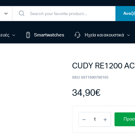
Αναζή
ευές
Smartwatches
Ηχεία και ακουστικά
CUDY RE1200 AC
SKU:
6971690790165
34,90
€
CUDY
Προσθ
RE1200
AC1200
WI-