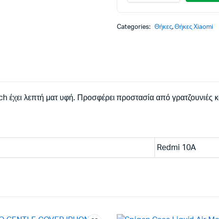
TOUCH
XIAOMI
REDMI
Categories:
Θήκες
,
Θήκες Xiaomi
10A
black
backcover
quantity
h έχει λεπτή ματ υφή. Προσφέρει προστασία από γρατζουνιές κ
Redmi 10A