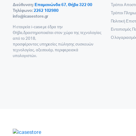
Διεύθυνση:
Επαμεινώνδα 67, Θήβα 322 00
Τρόποι Αποστ
Τηλέφωνο:
2262 102980
Τρόποι Πληρω
info@icasestore.gr
Πολιτική Επι
Η εταιρεία i-case με έδρα την
Εντοπισμός Π
Θήβα,δραστηροποιείται στον χώρο της τεχνολογίας
Ο λογαριασμό
από το 2018,
προσφέροντας υπηρεσίες πώλησης συσκευών
τεχνολογίας, αξεσουάρ, περιφερειακά
υπολογιστών.