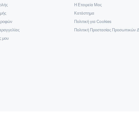
ολής
Η Εταιρεία Μας
μής
Κατάστημα
στροφών
Πολιτική για Cookies
αραγγελίας
Πολιτική Προστασίας Προσωπικών 
ς μου