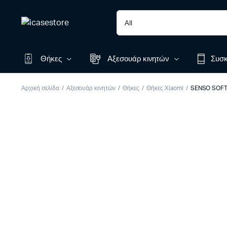
Θήκες
Αξεσουάρ κινητών
Συσκ
Αρχική σελίδα
Αξεσουάρ κινητών
Θήκες
Θήκες Xiaomi
SENSO SOFT 