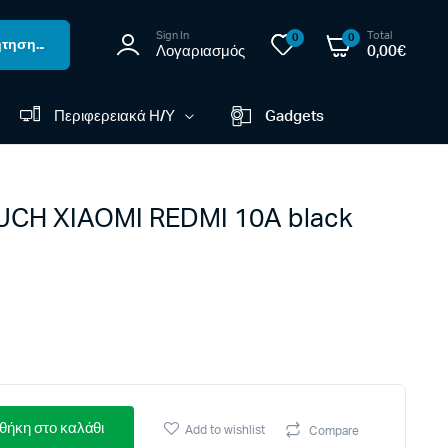
Sign In
Total
0
0
τηση...
Λογαριασμός
0,00
€
Περιφερειακά Η/Υ
Gadgets
CH XIAOMI REDMI 10A black
ήκη στο καλάθι
Add to wishlist
Compare