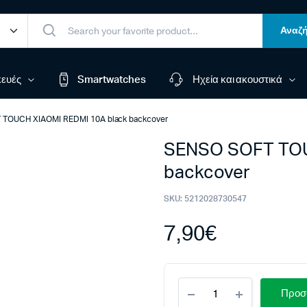
Αναζή
ευές
Smartwatches
Ηχεία και ακουστικά
TOUCH XIAOMI REDMI 10A black backcover
SENSO SOFT TOU
backcover
SKU:
5212028730547
7,90
€
SENSO
Προσθ
SOFT