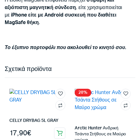
Η ειδική MagSafe επιφάνεια παρέχει
στιβαρή και
αξιόπιστη μαγνητική σύνδεση
, είτε χρησιμοποιείται
με
iPhone είτε με Android συσκευή που διαθέτει
MagSafe θήκη
.
Το έξυπνο πορτοφόλι που ακολουθεί το κινητό σου.
Σχετικά προϊόντα
28%
CELLY DRYBAG 5L GRAY
Arctic Hunter Ανδρική
17,90
€
Τσάντα Στήθους σε Μαύρο