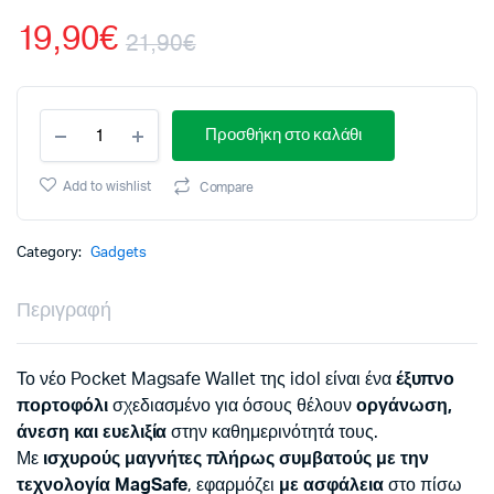
19,90
€
21,90
€
Original
Η
LEATHER
price
τρέχουσα
Προσθήκη στο καλάθι
POCKET
MAGSAFE
was:
τιμή
ANTI-
Add to wishlist
Compare
RF
21,90€.
είναι:
CARD
WALLET
Category:
Gadgets
GREEN
19,90€.
quantity
Περιγραφή
Το νέο Pocket Magsafe Wallet της idol είναι ένα
έξυπνο
πορτοφόλι
σχεδιασμένο για όσους θέλουν
οργάνωση,
άνεση και ευελιξία
στην καθημερινότητά τους.
Με
ισχυρούς μαγνήτες πλήρως συμβατούς με την
τεχνολογία MagSafe
, εφαρμόζει
με ασφάλεια
στο πίσω