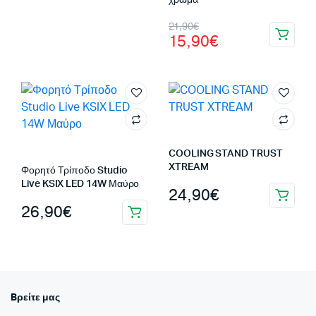
χρώμα
Original
Η
21,90
€
15,90
€
price
τρέχουσα
was:
τιμή
21,90€.
είναι:
15,90€.
COOLING STAND TRUST
XTREAM
Φορητό Τρίποδο Studio
Live KSIX LED 14W Μαύρο
24,90
€
26,90
€
Bρείτε μας