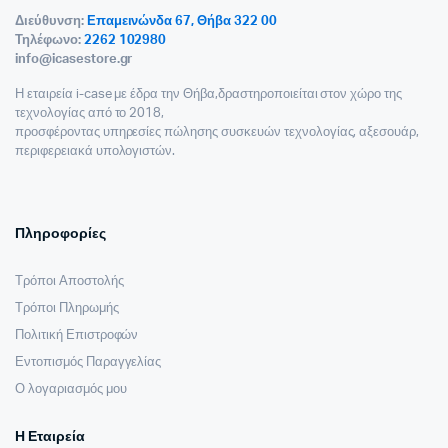
Διεύθυνση:
Επαμεινώνδα 67, Θήβα 322 00
Τηλέφωνο:
2262 102980
info@icasestore.gr
Η εταιρεία i-case με έδρα την Θήβα,δραστηροποιείται στον χώρο της
τεχνολογίας από το 2018,
προσφέροντας υπηρεσίες πώλησης συσκευών τεχνολογίας, αξεσουάρ,
περιφερειακά υπολογιστών.
Πληροφορίες
Τρόποι Αποστολής
Τρόποι Πληρωμής
Πολιτική Επιστροφών
Εντοπισμός Παραγγελίας
Ο λογαριασμός μου
Η Εταιρεία